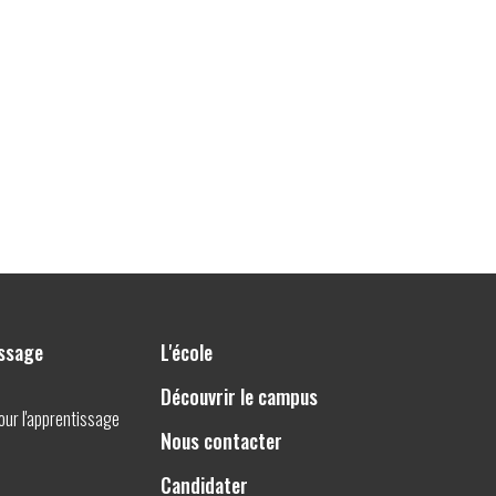
issage
L'école
Découvrir le campus
pour l'apprentissage
Nous contacter
Candidater