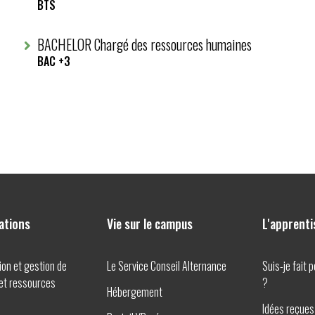
BTS
BACHELOR Chargé des ressources humaines
BAC +3
ations
Vie sur le campus
L'apprent
M
M
ion et gestion de
Le Service Conseil Alternance
Suis-je fait 
e
e
 et ressources
?
n
n
Hébergement
u
u
p
p
Idées reçues